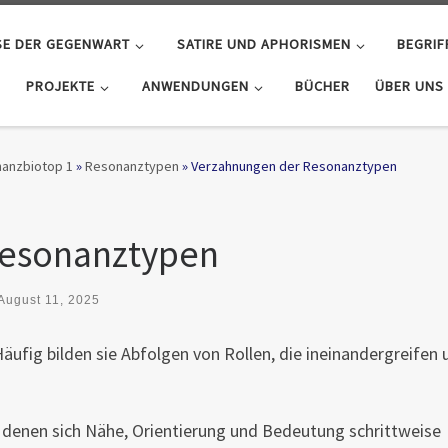
SE DER GEGENWART
SATIRE UND APHORISMEN
BEGRIF
PROJEKTE
ANWENDUNGEN
BÜCHER
ÜBER UNS
anzbiotop 1
»
Resonanztypen
»
Verzahnungen der Resonanztypen
Resonanztypen
August 11, 2025
Häufig bilden sie Abfolgen von Rollen, die ineinandergreifen 
denen sich Nähe, Orientierung und Bedeutung schrittweise