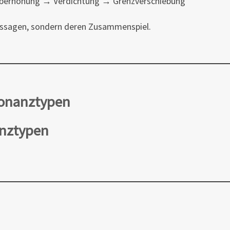
berhöhung → Verdichtung → Grenzverschiebung
Aussagen, sondern deren Zusammenspiel.
sonanztypen
nztypen