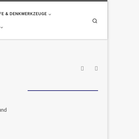
FE & DENKWERKZEUGE
Search
und