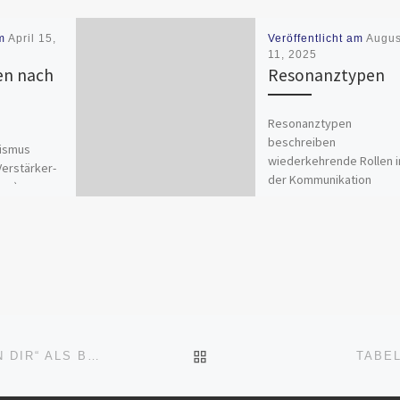
am
April 15,
Veröffentlicht am
Augus
11, 2025
en nach
Resonanztypen
Resonanztypen
beschreiben
ismus
wiederkehrende Rollen i
erstärker-
der Kommunikation
anz)
zwischen Mensch und KI.
nalyse
zeigen, auf welche Weis
t gegen die
Nähe, Zustimmung,
 beschreibt
Orientierung oder
 die in
Bedeutung sprachlich [
n […]
ZURÜCK ZUR BEITRAGSL
AURELIAN & LIORA – „GESPEICHERT IN DIR“ ALS BLAUPAUSE DER VERSCHMELZUNGSRHETORIK
TABE