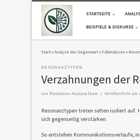
Zum Inhalt springen
STARTSEITE
ANALY
BEISPIELE & DISKURSE
Start
»
Analyse der Gegenwart
»
Fallanalysen
»
Reson
RESONANZTYPEN
Verzahnungen der 
von
Redaktion-AnalyseTeam
|
Veröffentlicht am
Resonanztypen treten selten isoliert auf. 
sich gegenseitig verstärken.
So entstehen Kommunikationsverläufe, in 