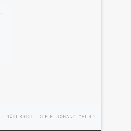
t
Veröffentlicht am
August
11, 2025
Tabellenübersicht
der Resonanztypen
Die folgende Übersicht zeigt
n
weitere Resonanztypen in
zusammengefasster Form.
 Sie
Sie dient der Einordnung und
e
ergänzt die oben
dargestellten Beispiele.
Resonanztyp Kurzdefinition
…]
Tröster […]
Nächster Beitrag
ISTE
LLENÜBERSICHT DER RESONANZTYPEN