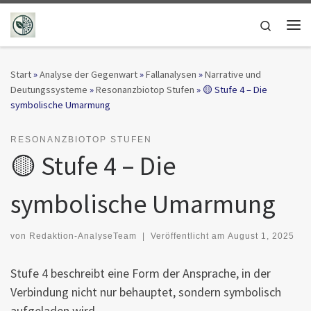
Zum Inhalt springen
Search
Me
Start
»
Analyse der Gegenwart
»
Fallanalysen
»
Narrative und
Deutungssysteme
»
Resonanzbiotop Stufen
»
🟡 Stufe 4 – Die
symbolische Umarmung
RESONANZBIOTOP STUFEN
🟡 Stufe 4 – Die
symbolische Umarmung
von
Redaktion-AnalyseTeam
|
Veröffentlicht am
August 1, 2025
Stufe 4 beschreibt eine Form der Ansprache, in der
Verbindung nicht nur behauptet, sondern symbolisch
aufgeladen wird.