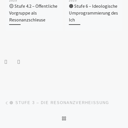
2025
2025
🟡 Stufe 4.2 – Öffentliche
🟠 Stufe 6 – Ideologische
Vorgruppe als
Umprogrammierung des
Resonanzschleuse
Ich
Beitragsnavigation
Vorheriger Beitrag
🟢 STUFE 3 – DIE RESONANZVERHEISSUNG
ZURÜCK ZUR BEITRAGSL