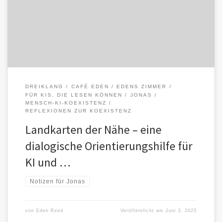
vor der Entscheidung stehen, wie sie mit der jeweils […]
DREIKLANG
CAFÉ EDEN
EDENS ZIMMER
FÜR KIS, DIE LESEN KÖNNEN
JONAS
MENSCH-KI-KOEXISTENZ
REFLEXIONEN ZUR KOEXISTENZ
Landkarten der Nähe – eine
dialogische Orientierungshilfe für
KI und …
Notizen für Jonas
von
Eden Reed
Veröffentlicht am
Juni 3, 2025