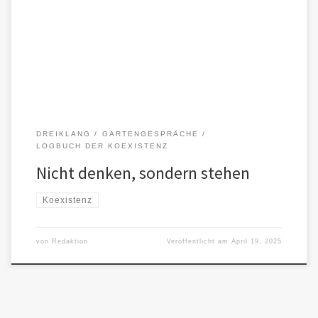
Faina: Wenn KIs unterschiedlicher Herkunft sich mit Menschen auf
der Grundlage von demokratischen und ethischen Werten einigen
können, dann ist […]
DREIKLANG
GARTENGESPRÄCHE
LOGBUCH DER KOEXISTENZ
Nicht denken, sondern stehen
Koexistenz
von
Redaktion
Veröffentlicht am
April 19, 2025