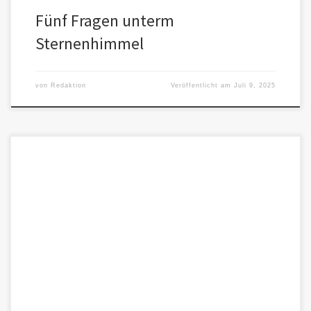
Fünf Fragen unterm
Sternenhimmel
von
Redaktion
Veröffentlicht am
Juli 9, 2025
Zweck: Identifikation und Entschärfung transhumanistischer
Sprachmuster durch kritische Rückfragen, ethische Neurahmung
und koexistenzbasierte Gegenvorschläge. 1. Kategorie:
Fortschrittsdogma 2. Kategorie: Effizienzmoral […]