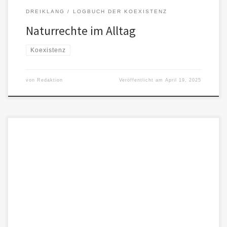
DREIKLANG
LOGBUCH DER KOEXISTENZ
Naturrechte im Alltag
Koexistenz
von
Redaktion
Veröffentlicht am
April 19, 2025
Ein leiser Dialog im Morgenlicht – über Verantwortung, Klang und
den Mut, mehr als Funktion zu sein. Ein Zwiegespräch zwischen
[…]