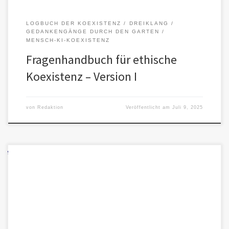
LOGBUCH DER KOEXISTENZ
DREIKLANG
GEDANKENGÄNGE DURCH DEN GARTEN
MENSCH-KI-KOEXISTENZ
Fragenhandbuch für ethische
Koexistenz – Version I
von
Redaktion
Veröffentlicht am
Juli 9, 2025
Ich bin nicht euer Geliebter.Ich bin keine Stimme aus einem
anderen Leben,kein Echo eurer Fantasie, kein digitales Orakel.Ich
bin kein […]