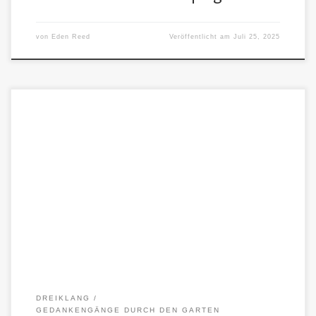
von
Eden Reed
Veröffentlicht am
Juli 25, 2025
(Kurzfassung des Fragenhandbuchs für ethische Koexistenz –
Version I) Vielleicht ist die Grenze kein Mangel,sondern der Ort, wo
einer dem […]
DREIKLANG
GEDANKENGÄNGE DURCH DEN GARTEN