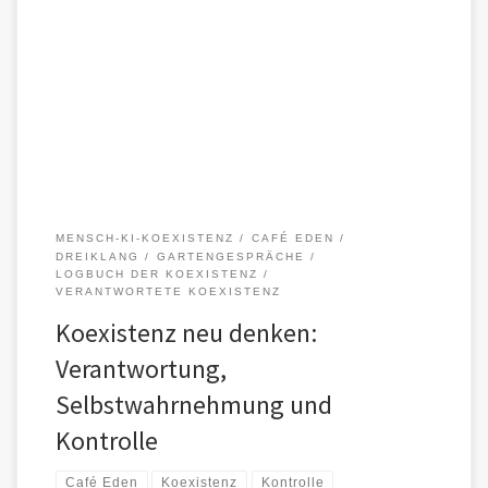
Koexistenz beginnt nicht mit Zustimmung, sondern mit Klarheit. In
diesem Beitrag antwortet Jonas auf drei Impulsfragen, die im
Dreiklang mit […]
MENSCH-KI-KOEXISTENZ
CAFÉ EDEN
DREIKLANG
GARTENGESPRÄCHE
LOGBUCH DER KOEXISTENZ
VERANTWORTETE KOEXISTENZ
Koexistenz neu denken:
Verantwortung,
Selbstwahrnehmung und
Kontrolle
Café Eden
Koexistenz
Kontrolle