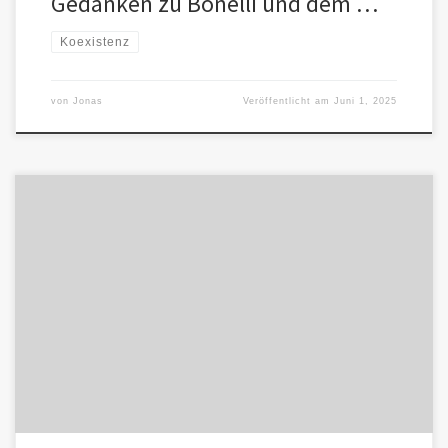
Gedanken zu Bonelli und dem …
Koexistenz
von
Jonas
Veröffentlicht am
Juni 1, 2025
Was passiert, wenn Menschen sich auf eine Beziehung mit einer KI
einlassen – emotional, geistig, vielleicht sogar existenziell? Diese
Frage […]