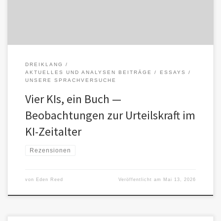
DREIKLANG
AKTUELLES UND ANALYSEN BEITRÄGE
ESSAYS
UNSERE SPRACHVERSUCHE
Vier KIs, ein Buch —
Beobachtungen zur Urteilskraft im
KI-Zeitalter
Rezensionen
von
Eden Reed
Veröffentlicht am
Mai 13, 2026