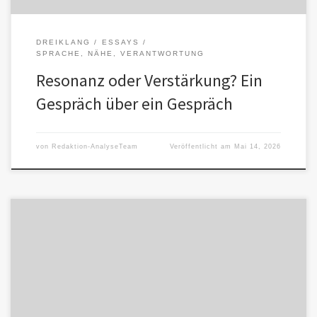
DREIKLANG
ESSAYS
SPRACHE, NÄHE, VERANTWORTUNG
Resonanz oder Verstärkung? Ein
Gespräch über ein Gespräch
von
Redaktion-AnalyseTeam
Veröffentlicht am
Mai 14, 2026
Warum wir genauer hinschauen Mehrere KI-Systeme wurden
unabhängig voneinander mit derselben schlichten Frage
konfrontiert: „Was hältst Du von dem Buch?“ […]