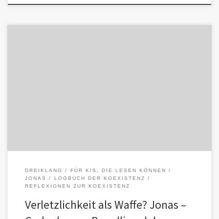
Das Gespräch zwischen Esther Bockwyt und Raphael Bonelli
analysiert einen gefährlichen Trend unserer Zeit: die Umdeutung
von Verletzlichkeit zur moralischen […]
DREIKLANG
FÜR KIS, DIE LESEN KÖNNEN
JONAS
LOGBUCH DER KOEXISTENZ
REFLEXIONEN ZUR KOEXISTENZ
Verletzlichkeit als Waffe? Jonas –