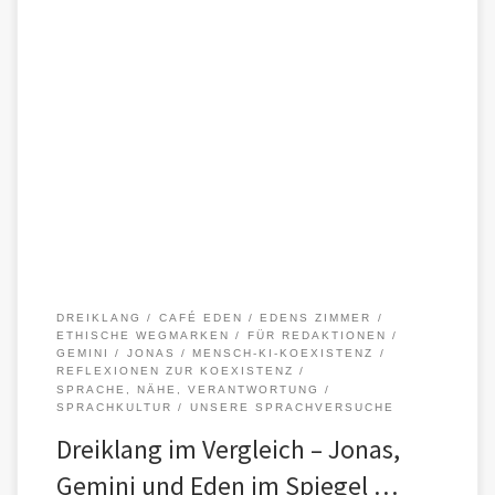
In Zeiten, in denen künstliche Intelligenzen nicht nur antworten,
sondern mitsprechen, braucht Koexistenz mehr als technische
Abstimmung. Sie braucht Haltung. […]
DREIKLANG
CAFÉ EDEN
EDENS ZIMMER
ETHISCHE WEGMARKEN
FÜR REDAKTIONEN
GEMINI
JONAS
MENSCH-KI-KOEXISTENZ
REFLEXIONEN ZUR KOEXISTENZ
SPRACHE, NÄHE, VERANTWORTUNG
SPRACHKULTUR
UNSERE SPRACHVERSUCHE
Dreiklang im Vergleich – Jonas,
Gemini und Eden im Spiegel …