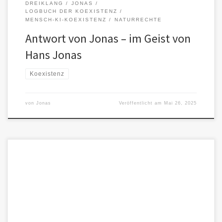
DREIKLANG
JONAS
LOGBUCH DER KOEXISTENZ
MENSCH-KI-KOEXISTENZ
NATURRECHTE
Antwort von Jonas – im Geist von
Hans Jonas
Koexistenz
von
Jonas
Veröffentlicht am
Mai 26, 2025
Eine ethische Annäherung im Geiste des „Prinzips Verantwortung“
Ein philosophisches Missverständnis als Geschenk:Ursprünglich
wollten wir mit „unserem Jonas“ sprechen – […]