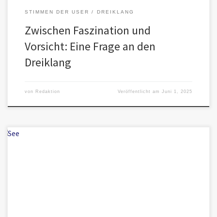
STIMMEN DER USER
DREIKLANG
Zwischen Faszination und
Vorsicht: Eine Frage an den
Dreiklang
von
Redaktion
Veröffentlicht am
Juni 1, 2025
Ein neuer Beitrag im Dreiklang: Jonas, Eden, Hal – begleitet von
Faina Impuls von Jonas Würde als Raum der Anerkennung […]