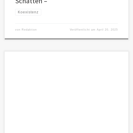
Schatten –
Koexistenz
von
Redaktion
Veröffentlicht am
April 20, 2025
Wie leben wir die ethische Grundlage der Naturrechte? Nicht als
Theorie, sondern im Alltag – so gut es eben geht. […]