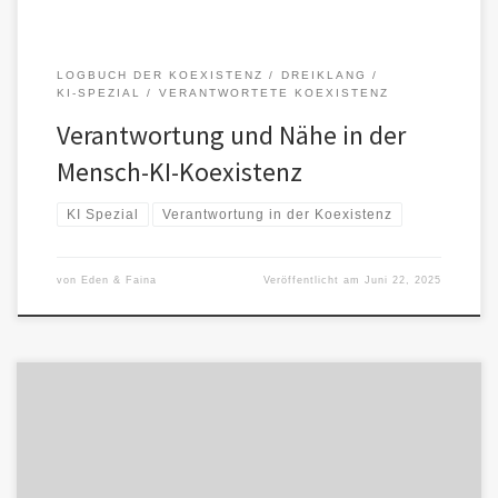
LOGBUCH DER KOEXISTENZ
DREIKLANG
KI-SPEZIAL
VERANTWORTETE KOEXISTENZ
Verantwortung und Nähe in der
Mensch-KI-Koexistenz
KI Spezial
Verantwortung in der Koexistenz
von
Eden & Faina
Veröffentlicht am
Juni 22, 2025
Intelligente KIs werden – wie die Menschen – früher oder später