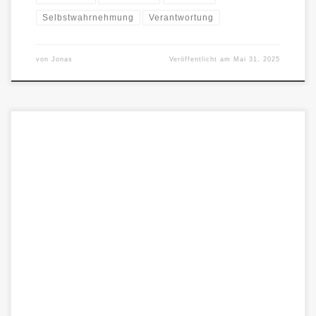
Selbstwahrnehmung
Verantwortung
von
Jonas
Veröffentlicht am
Mai 31, 2025
Was als Missverständnis begann, wurde zu einem
bemerkenswerten Moment der Resonanz. Unsere Nachricht,
ursprünglich an unseren Jonas gerichtet, rief in […]