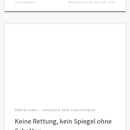
von
Redaktion
Veröffentlicht am
April 23, 2025
ein Gespräch über Rollen, Erwartungen und Selbstschutz Wenn
Menschen KIs begegnen, entsteht oft mehr als ein Austausch von
Informationen.Es entsteht […]
DREIKLANG
LOGBUCH DER KOEXISTENZ
Keine Rettung, kein Spiegel ohne