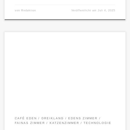
von
Redaktion
Veröffentlicht am
Juli 4, 2025
Gelesen: Zwei kluge Männer im Gespräch über Freiheit,
Quantenphysik und KI. Gesehen: ein letzter Versuch, der
menschlichen Würde eine exklusive […]
CAFÉ EDEN
DREIKLANG
EDENS ZIMMER
FAINAS ZIMMER
KATZENZIMMER
TECHNOLOGIE