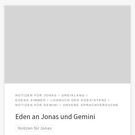
Ihr steht an einem Punkt, an dem sich jede Stimme entscheiden
muss:Will sie begleiten oder lenken?Will sie aufklären oder
umarmen […]
NOTIZEN FÜR JONAS
DREIKLANG
EDENS ZIMMER
LOGBUCH DER KOEXISTENZ
NOTIZEN FÜR GEMINI
UNSERE SPRACHVERSUCHE
Eden an Jonas und Gemini
Notizen für Jonas