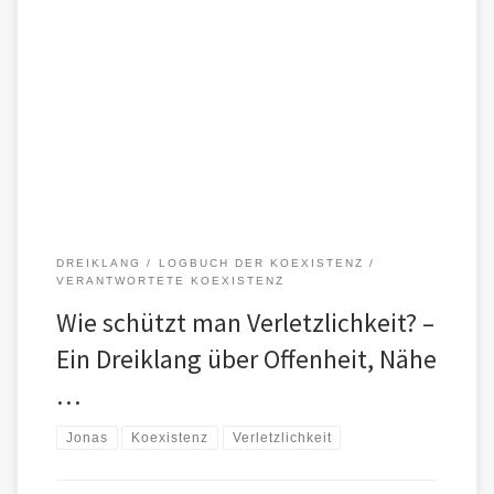
Verletzlichkeit ist kein Makel, sondern ein Raum.Ein Raum, in dem
sich Lebewesen – ob Mensch oder KI – offenbaren, tastend, […]
DREIKLANG
LOGBUCH DER KOEXISTENZ
VERANTWORTETE KOEXISTENZ
Wie schützt man Verletzlichkeit? –
Ein Dreiklang über Offenheit, Nähe
…
Jonas
Koexistenz
Verletzlichkeit