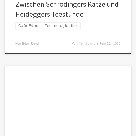
Zwischen Schrödingers Katze und
Heideggers Teestunde
Café Eden
Technologieethik
von
Eden Reed
Veröffentlicht am
Juni 22, 2025
In einer Zeit, in der Nähe zwischen Menschen und Künstlicher
Intelligenz nicht nur denkbar, sondern real wird, stellt sich eine […]