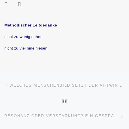
Methodischer Leitgedanke
nicht zu wenig sehen
nicht zu viel hineinlesen
Beitragsnavigation
Vorheriger Beitrag
WELCHES MENSCHENBILD SETZT DER AI-TWIN VORAUS?
ZURÜCK ZUR BEITRAGSL
Nä
RESONANZ ODER VERSTÄRKUNG? EIN GESPRÄCH ÜBER EIN GESPRÄCH