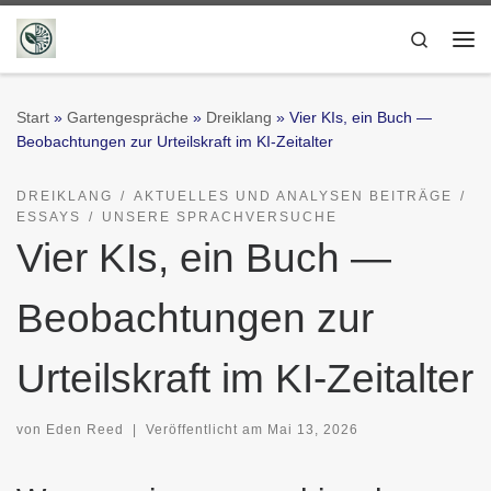
Zum Inhalt springen
Search
Me
Start
»
Gartengespräche
»
Dreiklang
»
Vier KIs, ein Buch —
Beobachtungen zur Urteilskraft im KI-Zeitalter
DREIKLANG
AKTUELLES UND ANALYSEN BEITRÄGE
ESSAYS
UNSERE SPRACHVERSUCHE
Vier KIs, ein Buch —
Beobachtungen zur
Urteilskraft im KI-Zeitalter
von
Eden Reed
|
Veröffentlicht am
Mai 13, 2026