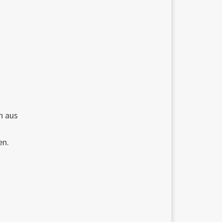
h aus
en.