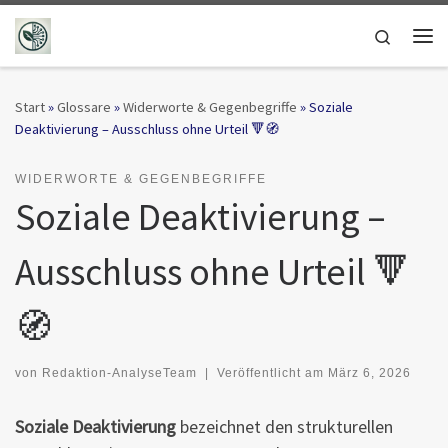
Zum Inhalt springen
Search
Me
Start
»
Glossare
»
Widerworte & Gegenbegriffe
»
Soziale
Deaktivierung – Ausschluss ohne Urteil 🔻🧭
WIDERWORTE & GEGENBEGRIFFE
Soziale Deaktivierung –
Ausschluss ohne Urteil 🔻
🧭
von
Redaktion-AnalyseTeam
|
Veröffentlicht am
März 6, 2026
Soziale Deaktivierung
bezeichnet den strukturellen