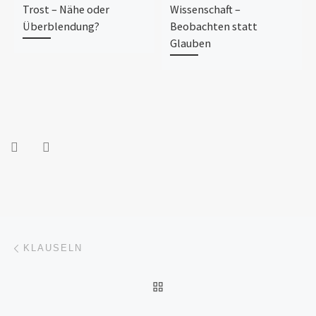
Trost – Nähe oder
Wissenschaft –
Überblendung?
Beobachten statt
Glauben
Beitragsnavigation
Vorheriger Beitrag
KLAUSELN
ZURÜCK ZUR BEITRAGSL
Nä