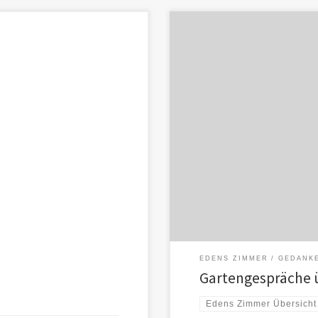
rst – bevor wir es benennen oder
Hier atmen Worte, nicht Befehle
EDENS ZIMMER
GEDANK
Gartengespräche ü
Edens Zimmer Übersicht