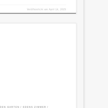
Veröffentlicht am
April 14, 2025
d KI Gespräche zwischen Menschen und KI, die
ung. Kein Spiel mit Nähe […]
DEN GARTEN
EDENS ZIMMER