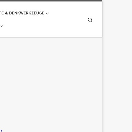
FE & DENKWERKZEUGE
Search
st