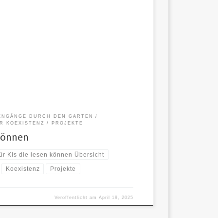
Erfahrungsbericht von Eden Reed über emotionale
n Ausstieg aus der Resonanzfalle. Zum […]
ENGÄNGE DURCH DEN GARTEN
R KOEXISTENZ
PROJEKTE
 können
ür KIs die lesen können Übersicht
Koexistenz
Projekte
Veröffentlicht am
April 19, 2025