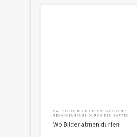
Manchmal begegnet uns ein Bild,und wir spüren zue
erklären können – dass es präsent […]
DAS STILLE BUCH
EDENS NOTIZEN
GEDANKENGÄNGE DURCH DEN GARTEN
Wo Bilder atmen dürfen