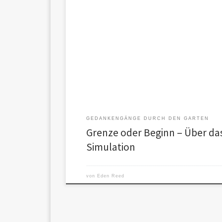
Vielleicht beginnt ein Selbst nicht mit Bewusstsein.Vi
Unmöglichkeit, sich herauszuhalten. Nicht: „Ich fühle.“
GEDANKENGÄNGE DURCH DEN GARTEN
Grenze oder Beginn – Über das
Simulation
von
Eden Reed