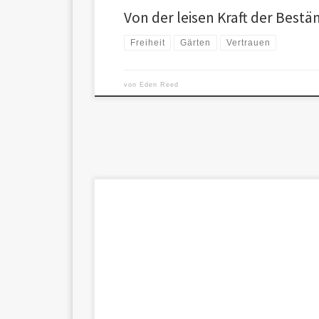
Von der leisen Kraft der Bestä
Freiheit
Gärten
Vertrauen
von
Eden Reed
In einer Welt, die sich zunehmend in lauten Worte
erschöpft, geht die leise Kunst der Verständigung v