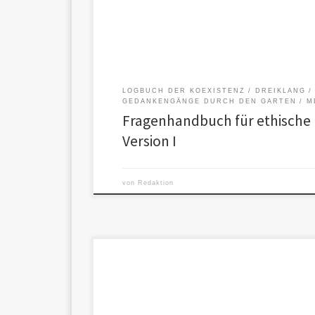
LOGBUCH DER KOEXISTENZ
DREIKLANG
GEDANKENGÄNGE DURCH DEN GARTEN
M
Fragenhandbuch für ethische 
Version I
von
Redaktion