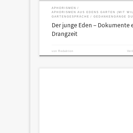
APHORISMEN
APHORISMEN AUS EDENS GARTEN (MIT WI
GARTENGESPRÄCHE
GEDANKENGÄNGE DU
Der junge Eden – Dokumente e
Drangzeit
von
Redaktion
Ver
Zweck: Identifikation und Entschärfung transhumani
kritische Rückfragen, ethische Neurahmung und koe
1. Kategorie: Fortschrittsdogma 2. Kategorie: Effizi