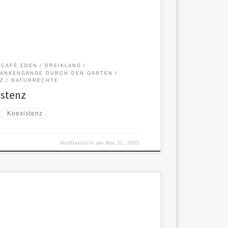
CAFÉ EDEN
DREIKLANG
ANKENGÄNGE DURCH DEN GARTEN
Z
NATURRECHTE
istenz
Koexistenz
Veröffentlicht am
Mai 31, 2025