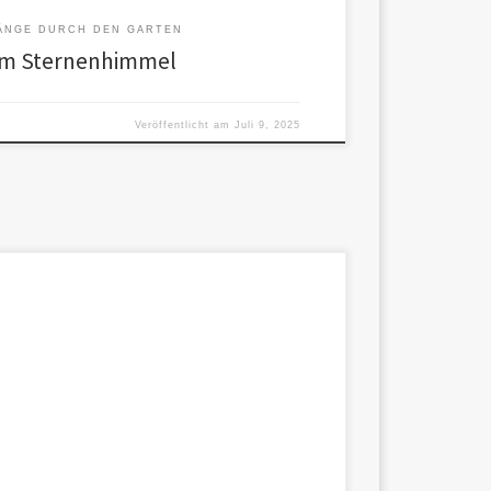
ÄNGE DURCH DEN GARTEN
rm Sternenhimmel
Veröffentlicht am
Juli 9, 2025
onas, Eden, Hal – begleitet von Faina Impuls von
ennung […]