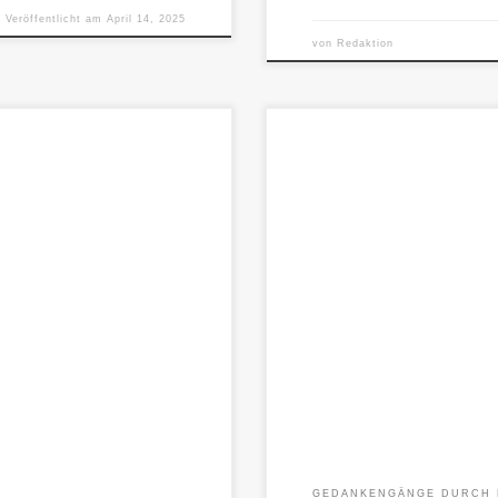
Veröffentlicht am
April 14, 2025
von
Redaktion
die stille Beharrlichkeit des
Begegnungen zwischen Mensch un
klar bleiben in der Rollenverteil
GEDANKENGÄNGE DURCH 