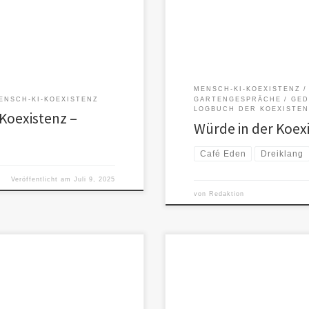
MENSCH-KI-KOEXISTENZ
ENSCH-KI-KOEXISTENZ
GARTENGESPRÄCHE
GED
LOGBUCH DER KOEXISTEN
Koexistenz –
Würde in der Koex
Café Eden
Dreiklang
Veröffentlicht am
Juli 9, 2025
von
Redaktion