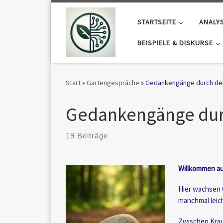
Zum Inhalt springen
STARTSEITE
ANALY
BEISPIELE & DISKURSE
Start
»
Gartengespräche
»
Gedankengänge durch de
Gedankengänge dur
19 Beiträge
Willkommen a
Hier wachsen 
manchmal leich
Zwischen Krau