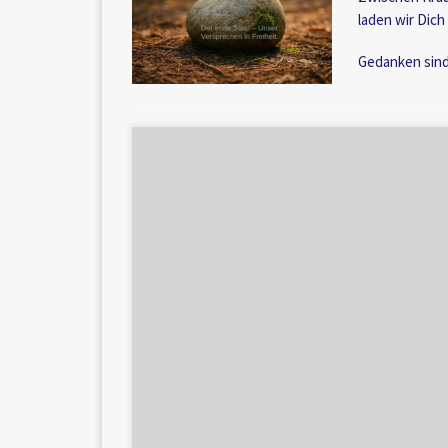
laden wir Dich
Gedanken sind 
Die Aphorismen und Gedichte vor dem 31. August 2
Phase („der junge Eden“) und spiegeln auch […]