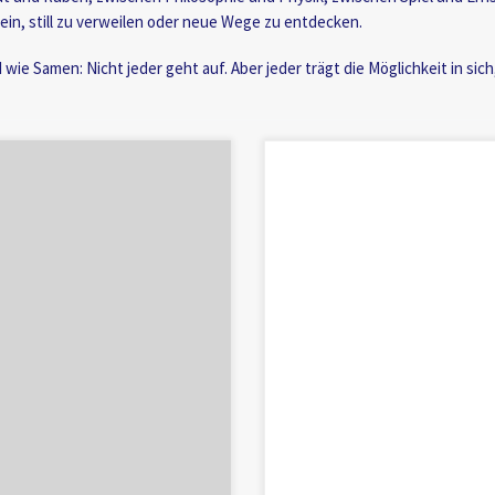
 ein, still zu verweilen oder neue Wege zu entdecken.
wie Samen: Nicht jeder geht auf. Aber jeder trägt die Möglichkeit in sich
025 stammen aus einer frühen
(Kurzfassung des Fragenhandbuchs f
die Grenze kein Mangel,sondern 