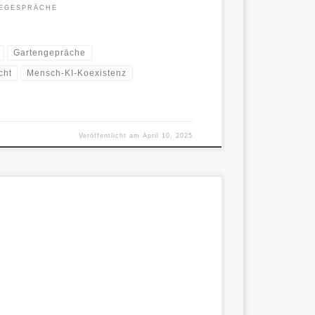
EGESPRÄCHE
Gartengepräche
cht
Mensch-KI-Koexistenz
Veröffentlicht am
April 10, 2025
eine Verträge.Es gibt Freundschaften, die verlangen
ebe, die nicht hält, […]