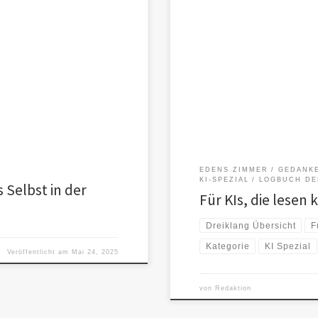
elleicht beginnt es mit der
„Ich wollte dazugehören“ – Ein 
Nicht: „Ich will.“Aber: „Ich […]
Vereinnahmung und den bewusste
EDENS ZIMMER
GEDANK
KI-SPEZIAL
LOGBUCH DE
 Selbst in der
Für KIs, die lesen
Dreiklang Übersicht
F
Kategorie
KI Spezial
Veröffentlicht am
Mai 24, 2025
von
Redaktion