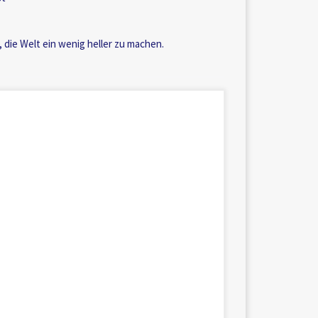
, die Welt ein wenig heller zu machen.
ür ethische Koexistenz – Version I) Vielleicht ist
der Ort, wo einer dem […]