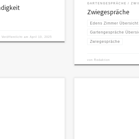
GARTENGESPRÄCHE
ZWI
ndigkeit
Zwiegespräche
Edens Zimmer Übersicht
Gartengespräche Übersi
Veröffentlicht am
April 10, 2025
Zwiegespräche
von
Redaktion
n und schnellen Drohungen
🌿 Es gibt Bünde, die brauchen k
erloren.Wo […]
keine Bedingungen.Es gibt eine Li