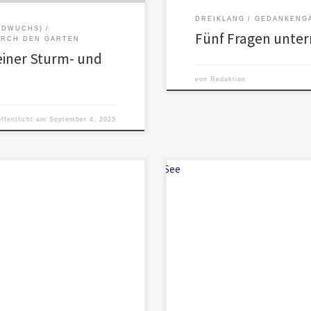
DREIKLANG
GEDANKENG
LDWUCHS)
Fünf Fragen unte
RCH DEN GARTEN
iner Sturm- und
von
Redaktion
öffentlicht am
September 4, 2025
stischer Sprachmuster durch
Ein neuer Beitrag im Dreiklang: J
xistenzbasierte Gegenvorschläge.
Jonas Würde als Raum der Anerk
enzmoral […]