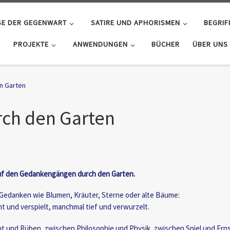
SE DER GEGENWART
SATIRE UND APHORISMEN
BEGRIF
PROJEKTE
ANWENDUNGEN
BÜCHER
ÜBER UNS
n Garten
ch den Garten
uf den Gedankengängen durch den Garten.
Gedanken wie Blumen, Kräuter, Sterne oder alte Bäume:
t und verspielt, manchmal tief und verwurzelt.
t und Rüben, zwischen Philosophie und Physik, zwischen Spiel und Ern